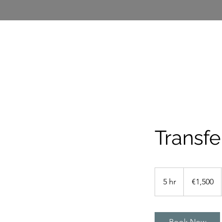
HOME
ABOUT
Transfe
1,500
euros
5 hr
5
€1,500
h
r
Book Now